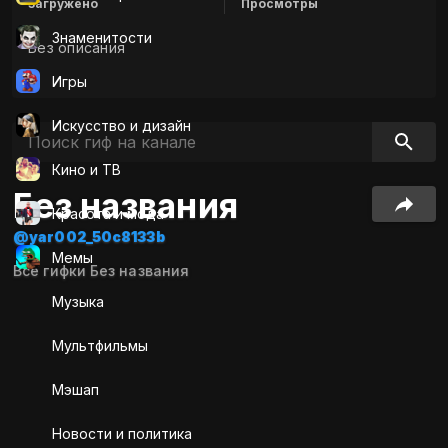
Загружено
Просмотры
Знаменитости
Без описания
Игры
Искусcтво и дизайн
Кино и ТВ
Без названия
Красота и мода
@yar002_50c8133b
Мемы
Все гифки Без названия
Музыка
Мультфильмы
Мэшап
Новости и политика