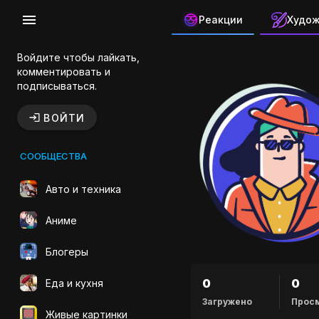
Реакции
Худо
Канал автор
Войдите чтобы лайкать,
комментировать и
подписываться.
ВОЙТИ
СООБЩЕСТВА
Авто и техника
Аниме
Блогеры
0
0
Еда и кухня
Загружено
Прос
Живые картинки