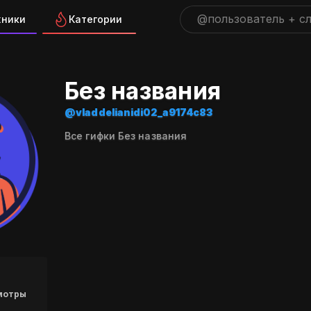
жники
Категории
а "vladdelianidi02_a9174c8
Без названия
@vladdelianidi02_a9174c83
Все гифки Без названия
мотры