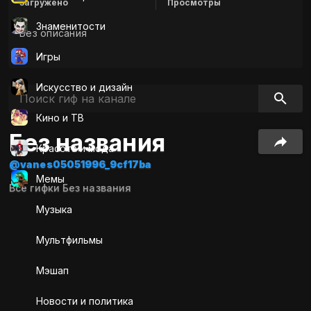
Загружено
Просмотры
Знаменитости
Без описания
Игры
Искусcтво и дизайн
Кино и ТВ
Без названия
Красота и мода
@vanes05051996_9cf17ba
Мемы
Все гифки Без названия
Музыка
Мультфильмы
Мэшап
Новости и политика