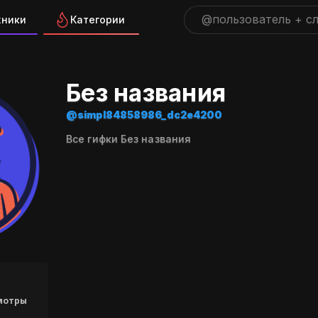
жники
Категории
ра "simpl84858986_dc2e420
Без названия
@simpl84858986_dc2e4200
Все гифки Без названия
мотры