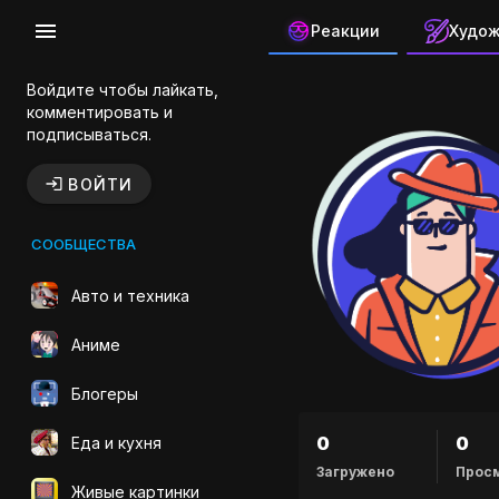
Реакции
Худо
Канал авто
Войдите чтобы лайкать,
комментировать и
подписываться.
ВОЙТИ
СООБЩЕСТВА
Авто и техника
Аниме
Блогеры
0
0
Еда и кухня
Загружено
Прос
Живые картинки