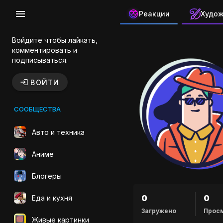
Реакции
Худо
Канал авто
Войдите чтобы лайкать,
комментировать и
подписываться.
ВОЙТИ
СООБЩЕСТВА
Авто и техника
Аниме
Блогеры
0
0
Еда и кухня
Загружено
Прос
Живые картинки