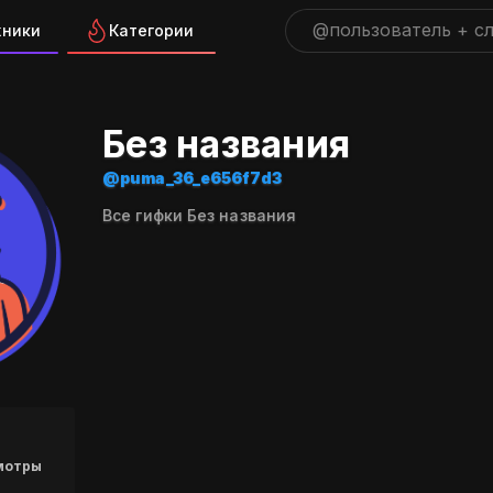
жники
Категории
ра "puma_36_e656f7d3" на 
Без названия
@puma_36_e656f7d3
Все гифки Без названия
мотры