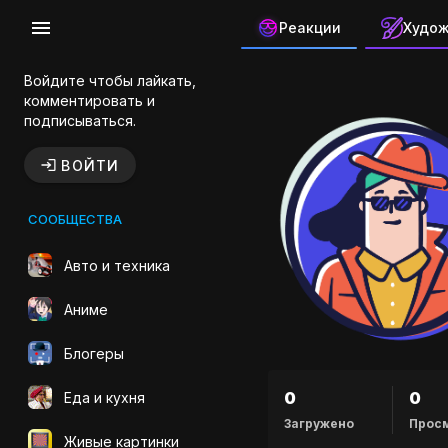
Реакции
Худо
Канал автор
Войдите чтобы лайкать,
комментировать и
подписываться.
ВОЙТИ
СООБЩЕСТВА
Авто и техника
Аниме
Блогеры
0
0
Еда и кухня
Загружено
Прос
Живые картинки