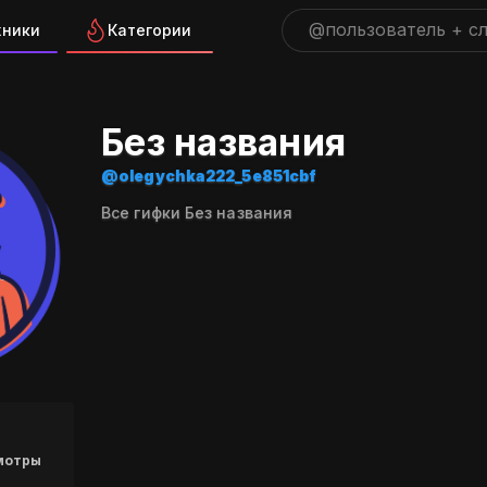
жники
Категории
а "olegychka222_5e851cbf"
Без названия
@olegychka222_5e851cbf
Все гифки Без названия
мотры