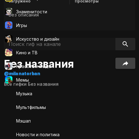
Загружено
Просмотры
Знаменитости
Без описания
Игры
Искусcтво и дизайн
Кино и ТВ
Без названия
Красота и мода
@milanatorban
Мемы
Все гифки Без названия
Музыка
Мультфильмы
Мэшап
Новости и политика