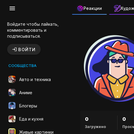
Реакции
Худо
Канал автор
Войдите чтобы лайкать,
комментировать и
подписываться.
ВОЙТИ
СООБЩЕСТВА
Авто и техника
Аниме
Блогеры
0
0
Еда и кухня
Загружено
Прос
Живые картинки