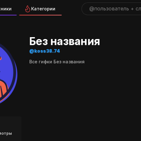
жники
Категории
а "koss38.74" на GIFS
Без названия
@koss38.74
Все гифки Без названия
мотры