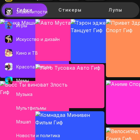
Гифки
Стикеры
Лупы
Знаменитости
Игры
Искусcтво и дизайн
Кино и ТВ
Красота и мода
Мемы
Музыка
Мультфильмы
Мэшап
Новости и политика