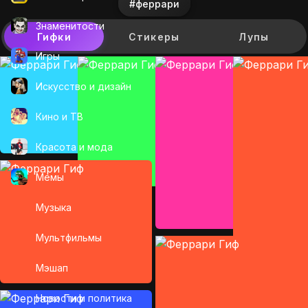
#феррари
Знаменитости
Гифки
Стикеры
Лупы
Игры
Искусcтво и дизайн
Кино и ТВ
Красота и мода
Мемы
Музыка
Мультфильмы
Мэшап
Новости и политика