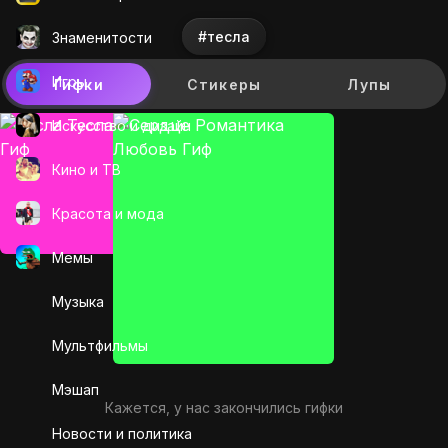
#тесла
Знаменитости
Игры
Гифки
Стикеры
Лупы
Искусcтво и дизайн
Кино и ТВ
Красота и мода
Мемы
Музыка
Мультфильмы
Мэшап
Кажется, у нас закончились гифки
Новости и политика