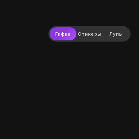
Гифки
Стикеры
Лупы