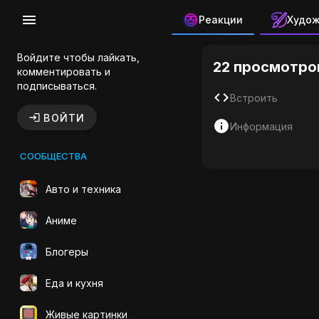
Реакции
Худо
ГИФ на GI
Войдите чтобы лайкать,
22 просмотро
комментировать и
подписываться.
Встроить
ВОЙТИ
Информация
СООБЩЕСТВА
Авто и техника
Аниме
Блогеры
Еда и кухня
Живые картинки