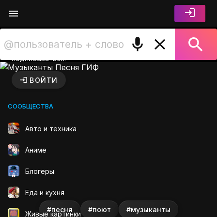
Войдите чтобы лайкать,
комментировать и
подписываться.
Музыканты Песня ГИФ на G
ВОЙТИ
СООБЩЕСТВА
Авто и техника
Аниме
Блогеры
Еда и кухня
#песня
#поют
#музыканты
Живые картинки