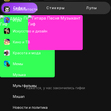
Гифки
Стикеры
Лупы
Знаменитости
Игры
Искусcтво и дизайн
Кино и ТВ
Красота и мода
Мемы
Музыка
Мультфильмы
Кажется, у нас закончились гифки
Мэшап
Новости и политика