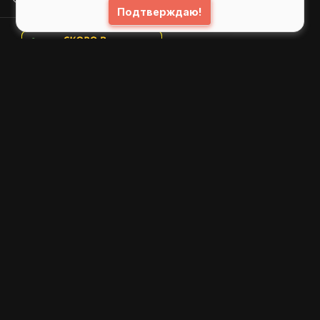
Подтверждаю!
© 2026
GIFS ( gifs.ru , гифки.рф )
Пользовательское соглашение
Рекомендательные технологии
Политика конфиденциальности