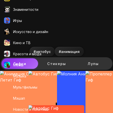
Знаменитости
Игры
Искусcтво и дизайн
Кино и ТВ
#автобус
#анимация
Красота и мода
Гифки
Стикеры
Лупы
Мемы
Музыка
Мультфильмы
Мэшап
Новости и политика