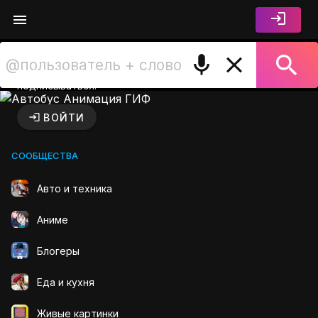
Войдите чтобы лайкать,
комментировать и
подписываться.
Автобус Анимация ГИФ на 
ВОЙТИ
СООБЩЕСТВА
Авто и техника
Аниме
Блогеры
Еда и кухня
Живые картинки