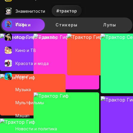
#трактор
Знаменитости
Игры
Гифки
Стикеры
Лупы
Искусcтво и дизайн
Кино и ТВ
Красота и мода
Мемы
Музыка
Мультфильмы
Мэшап
Новости и политика