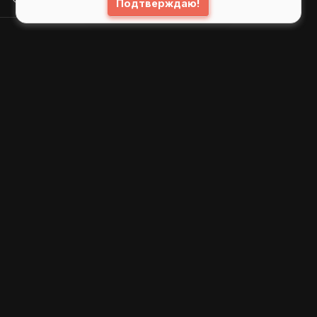
Подтверждаю!
© 2026
GIFS ( gifs.ru , гифки.рф )
Пользовательское соглашение
Рекомендательные технологии
Политика конфиденциальности