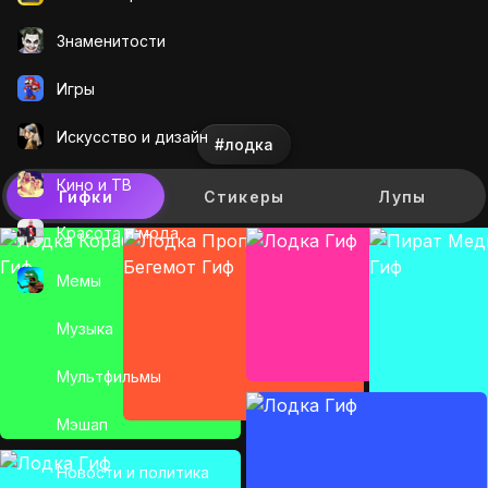
Знаменитости
Игры
Искусcтво и дизайн
#лодка
Кино и ТВ
Гифки
Стикеры
Лупы
Красота и мода
Мемы
Музыка
Мультфильмы
Мэшап
Новости и политика