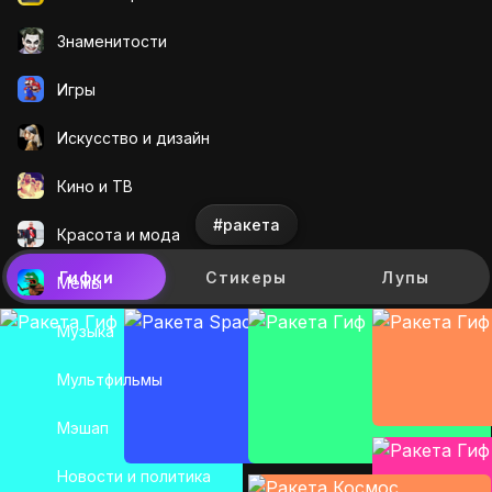
Знаменитости
Игры
Искусcтво и дизайн
Кино и ТВ
#ракета
Красота и мода
Гифки
Стикеры
Лупы
Мемы
Музыка
Мультфильмы
Мэшап
Новости и политика