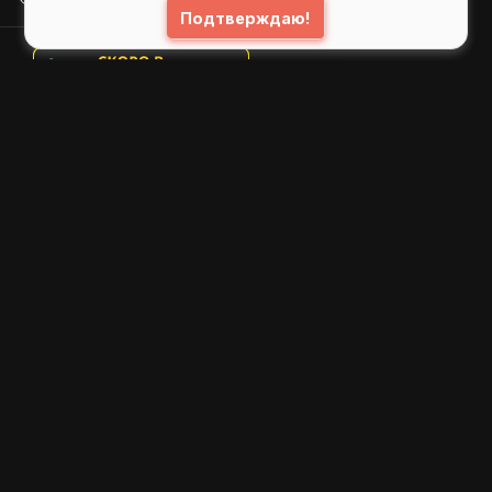
Подтверждаю!
© 2026
GIFS ( gifs.ru , гифки.рф )
Пользовательское соглашение
Рекомендательные технологии
Политика конфиденциальности