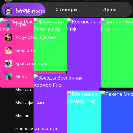
Гифки
Стикеры
Лупы
Знаменитости
Игры
Искусcтво и дизайн
Кино и ТВ
Красота и мода
Мемы
Музыка
Мультфильмы
Мэшап
Новости и политика