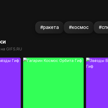
#ракета
#космос
#сп
ки
 на GIFS.RU