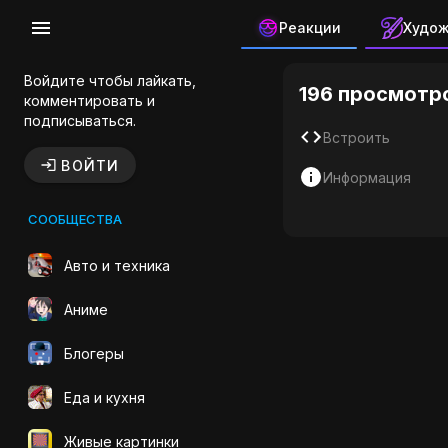
Реакции
Худо
Космос Ра
Войдите чтобы лайкать,
196 просмотр
комментировать и
подписываться.
Встроить
ВОЙТИ
Информация
СООБЩЕСТВА
Авто и техника
Аниме
Блогеры
Еда и кухня
Живые картинки