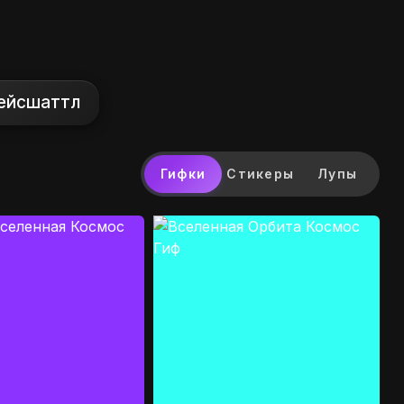
ейсшаттл
Гифки
Стикеры
Лупы