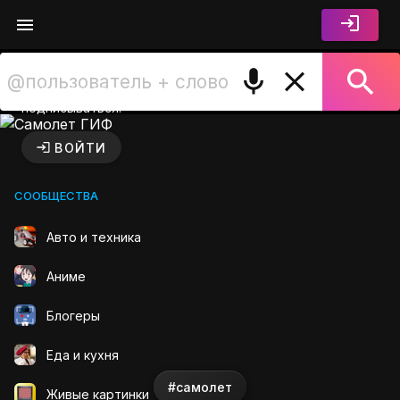
Войдите чтобы лайкать,
комментировать и
подписываться.
Самолет ГИФ на GIFS.RU
ВОЙТИ
СООБЩЕСТВА
Авто и техника
Аниме
Блогеры
Еда и кухня
#самолет
Живые картинки