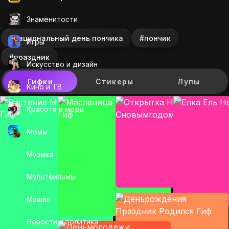
Знаменитости
#национальный день пончика
#пончик
Игры
#праздник
Искусcтво и дизайн
Гифки
Стикеры
Лупы
Кино и ТВ
Красота и мода
Мемы
Музыка
Мультфильмы
Мэшап
Новости и политика