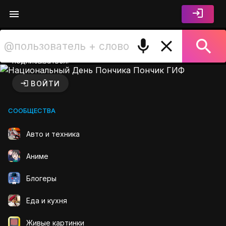
Войдите чтобы лайкать,
комментировать и
подписываться.
Национальный День Пончик
ВОЙТИ
СООБЩЕСТВА
Авто и техника
Аниме
Блогеры
Еда и кухня
Живые картинки