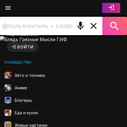
Войдите чтобы лайкать,
комментировать и
подписываться.
Блядь Грязные Мысли ГИФ 
ВОЙТИ
СООБЩЕСТВА
Авто и техника
Аниме
Блогеры
Еда и кухня
Живые картинки