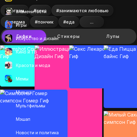
#оргазм
#секс
#занимаются любовью
Знаменитости
#сперма
#пончик
#еда
...
Игры
Гифки
Стикеры
Лупы
Искусcтво и дизайн
Кино и ТВ
Красота и мода
Мемы
Музыка
Мультфильмы
Мэшап
Новости и политика