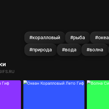
#коралловый
#рыба
#океа
#природа
#вода
#волна
ки
GIFS.RU