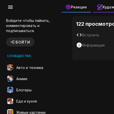
Реакции
Худо
Вижу Вода
Войдите чтобы лайкать,
122 просмотр
комментировать и
подписываться.
Встроить
ВОЙТИ
Информация
СООБЩЕСТВА
Авто и техника
Аниме
Блогеры
Еда и кухня
Живые картинки