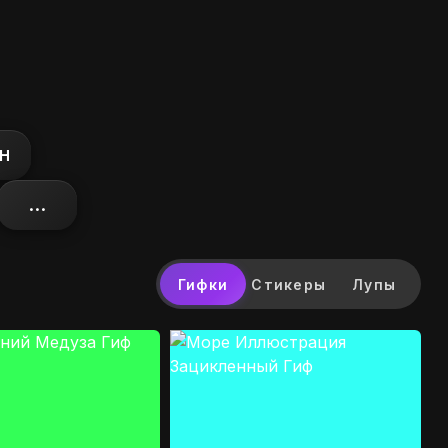
н
...
Гифки
Стикеры
Лупы