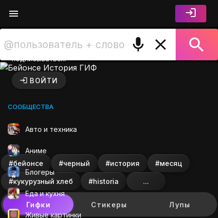
Войдите чтобы лайкать,
комментировать и
подписываться.
Бейонсе История ГИФ на G
ВОЙТИ
СООБЩЕСТВА
Авто и техника
Аниме
#бейонсе
#черный
#история
#месяц
Блогеры
#кукурузный хлеб
#historia
...
Еда и кухня
Гифки
Стикеры
Лупы
Живые картинки