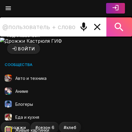
Войдите чтобы лайкать,
комментировать и
подписываться.
Дрожжи Кастрюля ГИФ на 
ВОЙТИ
СООБЩЕСТВА
Авто и техника
Аниме
Блогеры
Еда и кухня
#дрожжи
#сезон 6
#хлеб
Живые картинки