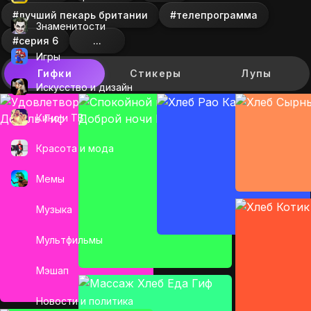
#лучший пекарь британии
#телепрограмма
Знаменитости
#серия 6
...
Игры
Гифки
Стикеры
Лупы
Искусcтво и дизайн
Кино и ТВ
Красота и мода
Мемы
Музыка
Мультфильмы
Мэшап
Новости и политика