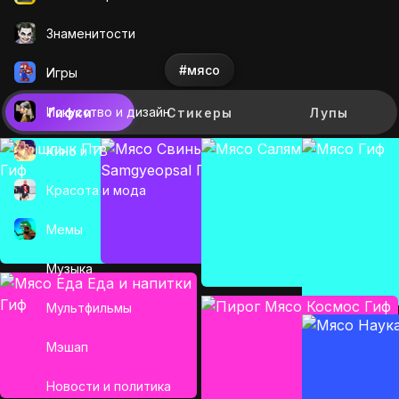
Знаменитости
#мясо
Игры
Искусcтво и дизайн
Гифки
Стикеры
Лупы
Кино и ТВ
Красота и мода
Мемы
Музыка
Мультфильмы
Мэшап
Новости и политика