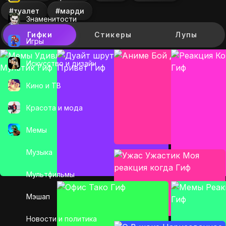
#туалет
#марди
Знаменитости
Гифки
Стикеры
Лупы
Игры
Искусcтво и дизайн
Кино и ТВ
Красота и мода
Мемы
Музыка
Мультфильмы
Мэшап
Новости и политика