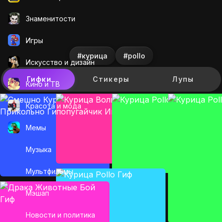
Знаменитости
Игры
#курица
#pollo
Искусcтво и дизайн
Гифки
Стикеры
Лупы
Кино и ТВ
Красота и мода
Мемы
Музыка
Мультфильмы
Мэшап
Новости и политика