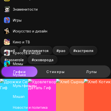
Знаменитости
Игры
Искусcтво и дизайн
Кино и ТВ
#хлеб
#усиливается
#pao
#кастрюля
Красота и мода
#casserole
#сковорода
Мемы
Гифки
Стикеры
Лупы
Музыка
Мультфильмы
Мэшап
Новости и политика