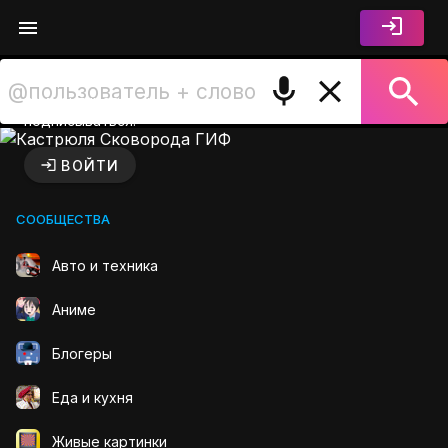
Войдите чтобы лайкать,
комментировать и
подписываться.
Кастрюля Сковорода ГИФ н
ВОЙТИ
СООБЩЕСТВА
Авто и техника
Аниме
Блогеры
Еда и кухня
Живые картинки