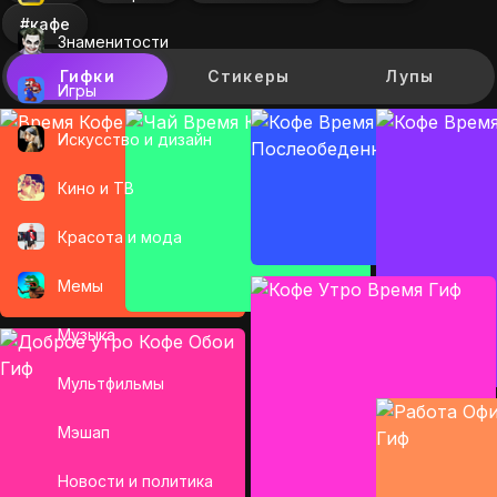
#кафе
Знаменитости
Гифки
Стикеры
Лупы
Игры
Искусcтво и дизайн
Кино и ТВ
Красота и мода
Мемы
Музыка
Мультфильмы
Мэшап
Новости и политика