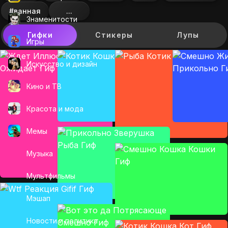
#ванная
...
Знаменитости
Гифки
Стикеры
Лупы
Игры
Искусcтво и дизайн
Кино и ТВ
Красота и мода
Мемы
Музыка
Мультфильмы
Мэшап
Новости и политика