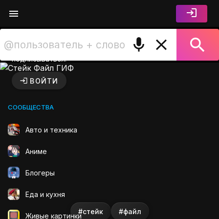
Войдите чтобы лайкать,
комментировать и
подписываться.
Стейк Файл ГИФ на GIFS.R
ВОЙТИ
СООБЩЕСТВА
Авто и техника
Аниме
Блогеры
Еда и кухня
#стейк
#файл
Живые картинки