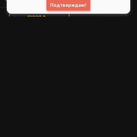
Подтверждаю!
© 2026
GIFS ( gifs.ru , гифки.рф )
Пользовательское соглашение
Рекомендательные технологии
Политика конфиденциальности