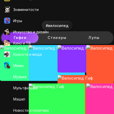
Знаменитости
Игры
#велосипед
Искусcтво и дизайн
Гифки
Стикеры
Лупы
Кино и ТВ
Красота и мода
Мемы
Музыка
Мультфильмы
Мэшап
Новости и политика