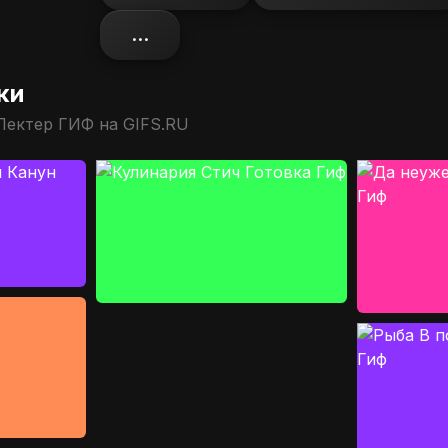
...
ки
Лектер ГИФ на GIFS.RU