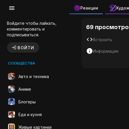
Реакции
Худо
Ганнибал 
Войдите чтобы лайкать,
69 просмотро
комментировать и
подписываться.
Встроить
ВОЙТИ
Информация
СООБЩЕСТВА
Авто и техника
Аниме
Блогеры
Еда и кухня
Живые картинки