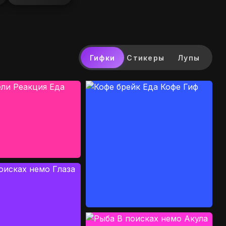
Гифки
Стикеры
Лупы