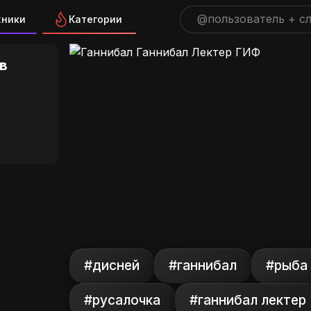
жники
Категории
Ганнибал Лектер ГИФ на GI
в
#дисней
#ганнибал
#рыба
#русалочка
#ганнибал лектер