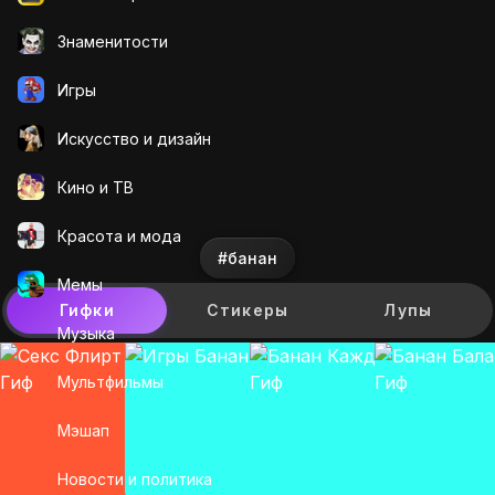
Знаменитости
Игры
Искусcтво и дизайн
Кино и ТВ
Красота и мода
#банан
Мемы
Гифки
Стикеры
Лупы
Музыка
Мультфильмы
Мэшап
Новости и политика