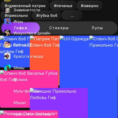
#удивленный патрик
#печенье
#смешно
Знаменитости
#прикольно
#губка боб
...
Игры
Гифки
Стикеры
Лупы
Искусcтво и дизайн
Кино и ТВ
Красота и мода
Мемы
Музыка
Мультфильмы
Мэшап
Новости и политика