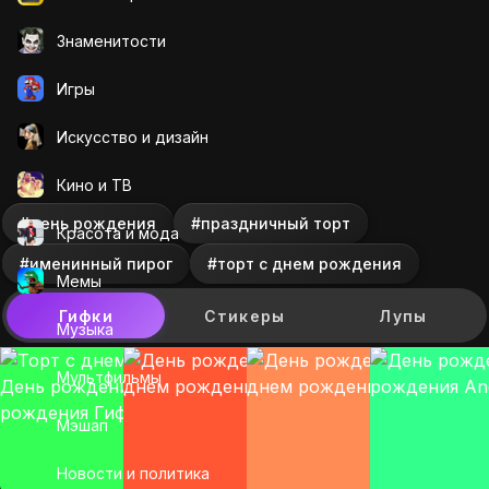
Знаменитости
Игры
Искусcтво и дизайн
Кино и ТВ
#день рождения
#праздничный торт
Красота и мода
#именинный пирог
#торт с днем рождения
Мемы
Гифки
Стикеры
Лупы
Музыка
Мультфильмы
Мэшап
Новости и политика