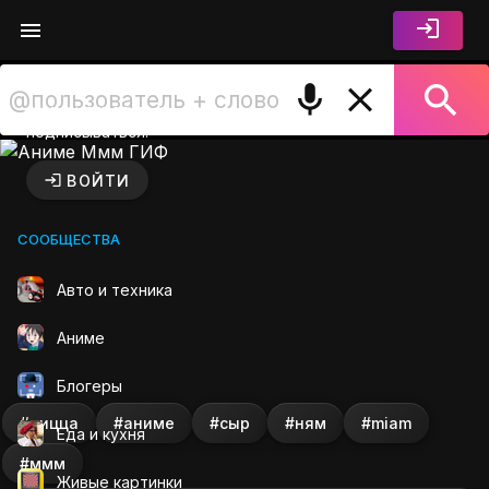
Войдите чтобы лайкать,
комментировать и
подписываться.
Аниме Ммм ГИФ на GIFS.R
ВОЙТИ
СООБЩЕСТВА
Авто и техника
Аниме
Блогеры
#пицца
#аниме
#сыр
#ням
#miam
Еда и кухня
#ммм
Живые картинки