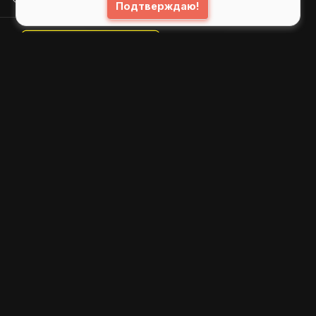
Подтверждаю!
© 2026
GIFS ( gifs.ru , гифки.рф )
Пользовательское соглашение
Рекомендательные технологии
Политика конфиденциальности