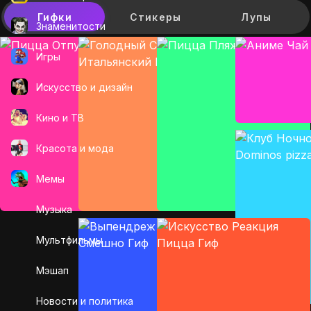
Гифки
Стикеры
Лупы
Знаменитости
Игры
Искусcтво и дизайн
Кино и ТВ
Красота и мода
Мемы
Музыка
Мультфильмы
Мэшап
Новости и политика