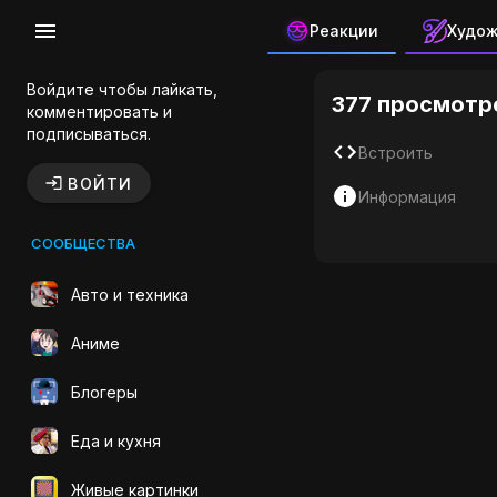
Реакции
Худо
Алекс Але
Войдите чтобы лайкать,
377 просмотр
комментировать и
подписываться.
Встроить
ВОЙТИ
Информация
СООБЩЕСТВА
Авто и техника
Аниме
Блогеры
Еда и кухня
Живые картинки