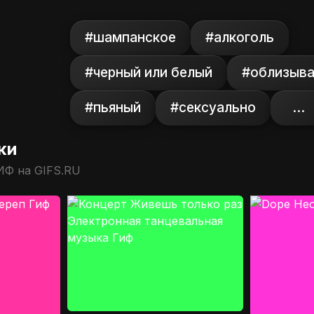
#шампанское
#алкоголь
#черный или белый
#облизыв
#пьяный
#сексуально
...
ки
ИФ на GIFS.RU