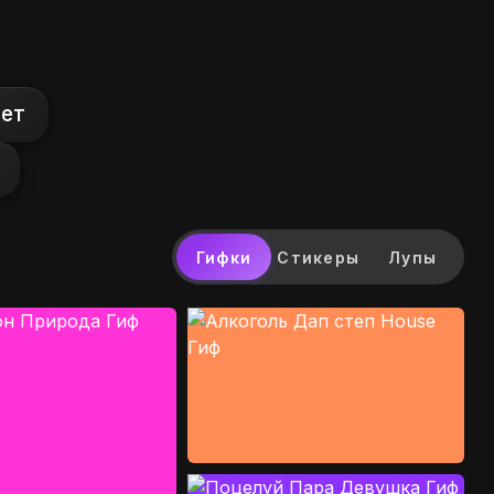
ает
Гифки
Стикеры
Лупы