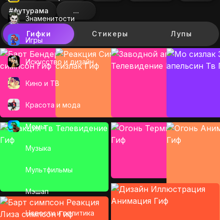
#футурама
...
Знаменитости
Гифки
Стикеры
Лупы
Игры
Искусcтво и дизайн
Кино и ТВ
Красота и мода
Мемы
Музыка
Мультфильмы
Мэшап
Новости и политика