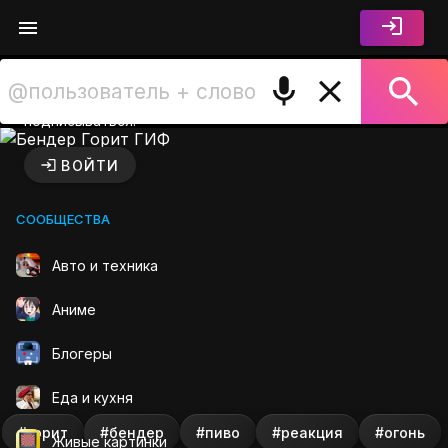
Войдите чтобы лайкать,
комментировать и
подписываться.
Бендер Горит ГИФ на GIFS.
ВОЙТИ
СООБЩЕСТВА
Авто и техника
Аниме
Блогеры
Еда и кухня
#горит
#бендер
#пиво
#реакция
#огонь
Живые картинки