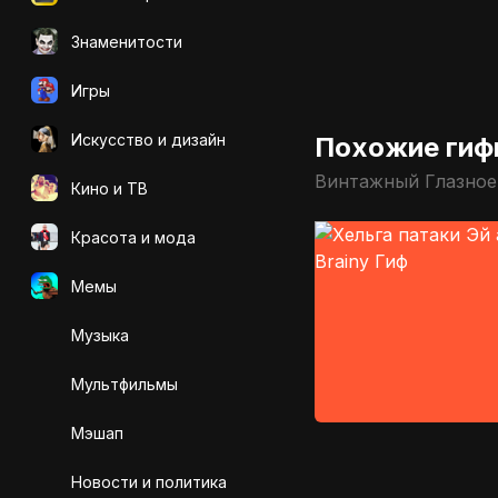
Знаменитости
Игры
Искусcтво и дизайн
Похожие гиф
Винтажный Глазное
Кино и ТВ
Красота и мода
Мемы
Музыка
Мультфильмы
Мэшап
Новости и политика