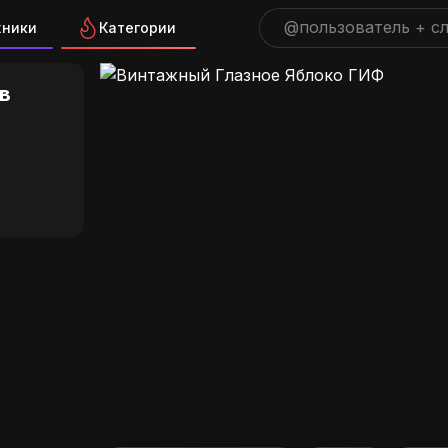
жники
Категории
 Глазное Яблоко ГИФ на G
в