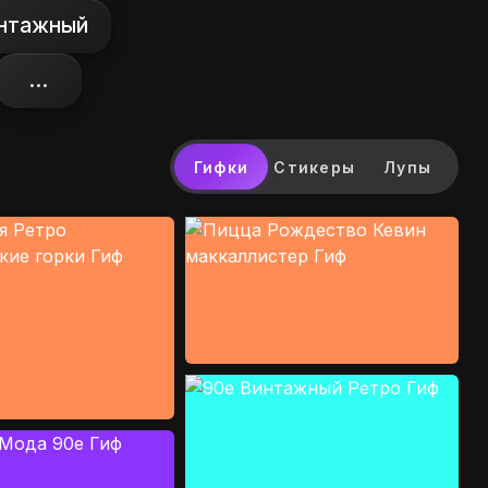
нтажный
...
Гифки
Стикеры
Лупы