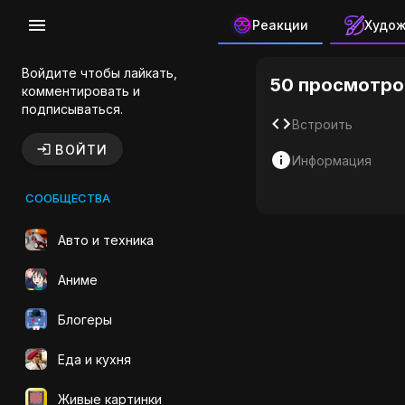
Реакции
Худо
Винтажный
Войдите чтобы лайкать,
50 просмотро
комментировать и
подписываться.
Встроить
ВОЙТИ
Информация
СООБЩЕСТВА
Авто и техника
Аниме
Блогеры
Еда и кухня
Живые картинки