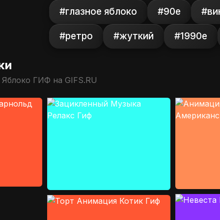
#глазное яблоко
#90е
#ви
#ретро
#жуткий
#1990е
ки
 Яблоко ГИФ на GIFS.RU