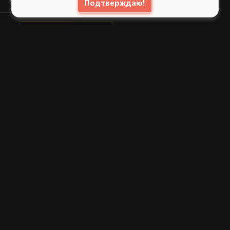
Подтверждаю!
© 2026
GIFS ( gifs.ru , гифки.рф )
Пользовательское соглашение
Рекомендательные технологии
Политика конфиденциальности