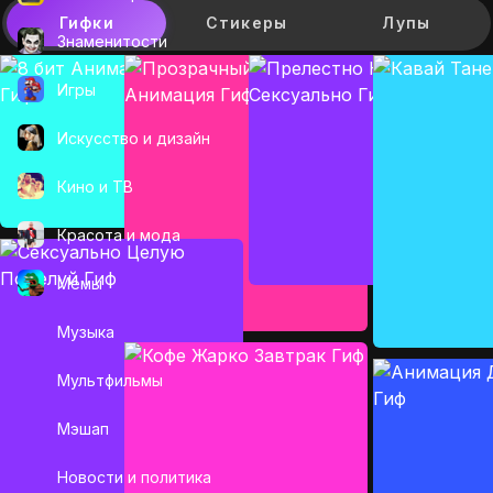
Гифки
Стикеры
Лупы
Знаменитости
Игры
Искусcтво и дизайн
Кино и ТВ
Красота и мода
Мемы
Музыка
Мультфильмы
Мэшап
Новости и политика