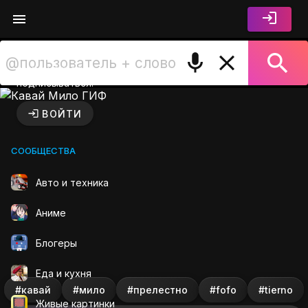
Войдите чтобы лайкать,
комментировать и
подписываться.
Кавай Мило ГИФ на GIFS.R
ВОЙТИ
СООБЩЕСТВА
Авто и техника
Аниме
Блогеры
Еда и кухня
#кавай
#мило
#прелестно
#fofo
#tierno
Живые картинки