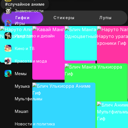
#случайное аниме
Знаменитости
Гифки
Стикеры
Лупы
Игры
Искусcтво и дизайн
Кино и ТВ
Красота и мода
Мемы
Музыка
Мультфильмы
Мэшап
Новости и политика