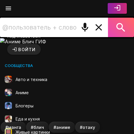
Войдите чтобы лайкать,
комментировать и
подписываться.
Аниме Блич ГИФ на GIFS.R
ВОЙТИ
СООБЩЕСТВА
Авто и техника
Аниме
Блогеры
Еда и кухня
#манга
#блич
#аниме
#отаку
Живые картинки