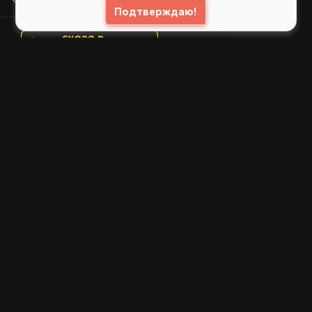
Подтверждаю!
© 2026
GIFS ( gifs.ru , гифки.рф )
Пользовательское соглашение
Рекомендательные технологии
Политика конфиденциальности