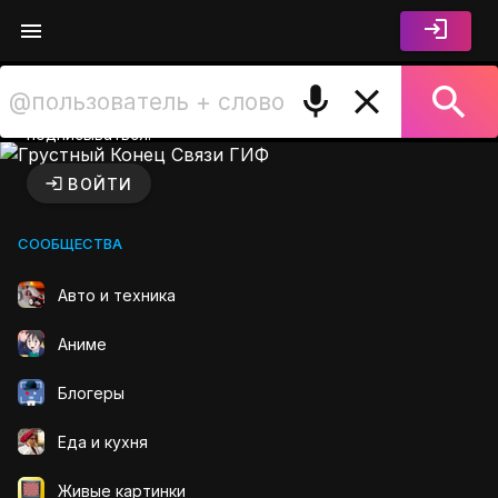
Войдите чтобы лайкать,
комментировать и
подписываться.
Грустный Конец Связи ГИФ
ВОЙТИ
СООБЩЕСТВА
Авто и техника
Аниме
Блогеры
Еда и кухня
Живые картинки