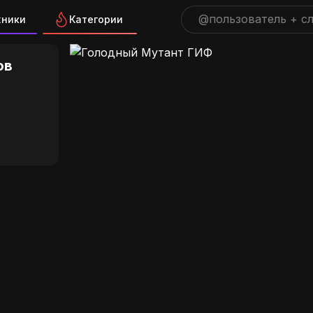
жники
Категории
 Мутант ГИФ на GIFS.RU
ов