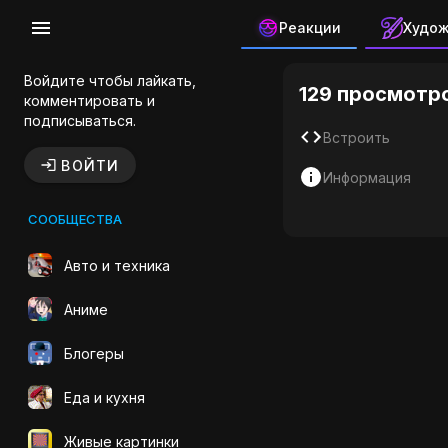
Реакции
Худо
Голодный
Войдите чтобы лайкать,
129 просмотр
комментировать и
подписываться.
Встроить
ВОЙТИ
Информация
СООБЩЕСТВА
Авто и техника
Аниме
Блогеры
Еда и кухня
Живые картинки