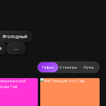
#голодный
я
...
Гифки
Стикеры
Лупы