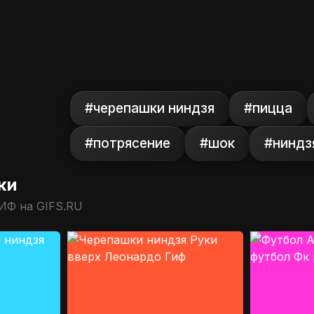
#черепашки ниндзя
#пицца
#потрясение
#шок
#ниндз
ки
ИФ на GIFS.RU