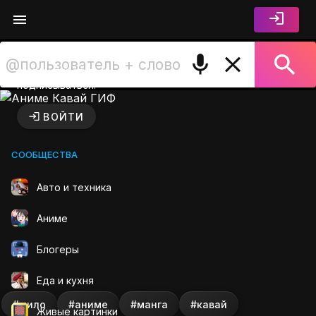
Войдите чтобы лайкать,
комментировать и
подписываться.
Аниме Кавай ГИФ на GIFS.
ВОЙТИ
СООБЩЕСТВА
Авто и техника
Аниме
Блогеры
Еда и кухня
#мило
#аниме
#манга
#кавай
Живые картинки