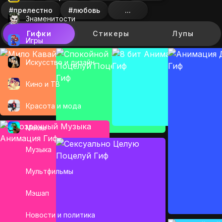
#прелестно
#любовь
...
Знаменитости
Гифки
Стикеры
Лупы
Игры
Искусcтво и дизайн
Кино и ТВ
Красота и мода
Мемы
Музыка
Мультфильмы
Мэшап
Новости и политика