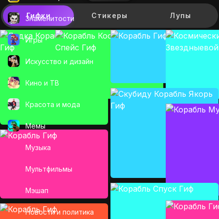
Гифки
Стикеры
Лупы
Знаменитости
Игры
Искусcтво и дизайн
Кино и ТВ
Красота и мода
Мемы
Музыка
Мультфильмы
Мэшап
Новости и политика