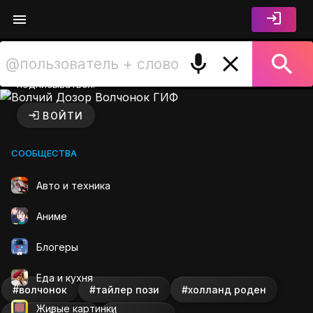
Войдите чтобы лайкать,
комментировать и
подписываться.
Волчий Дозор Волчонок ГИ
ВОЙТИ
СООБЩЕСТВА
Авто и техника
Аниме
Блогеры
Еда и кухня
#волчонок
#тайлер пози
#холланд роден
Живые картинки