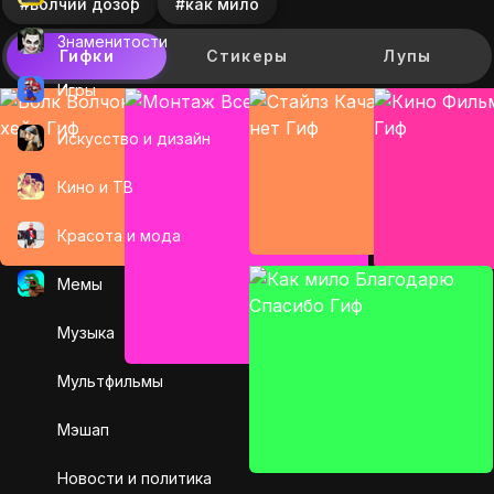
#волчий дозор
#как мило
Знаменитости
Гифки
Стикеры
Лупы
Игры
Искусcтво и дизайн
Кино и ТВ
Красота и мода
Мемы
Музыка
Мультфильмы
Мэшап
Новости и политика